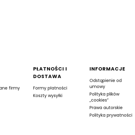
w stopce
PŁATNOŚCI I
INFORMACJE
DOSTAWA
Odstąpienie od
umowy
dane firmy
Formy płatności
Polityka plików
Koszty wysyłki
„cookies”
Prawa autorskie
Polityka prywatności