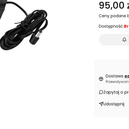
95,00 z
Ceny podane b
Dostępność:
Br
Dostawa
od
Przewidywany
Zapytaj o p
Udostępnij