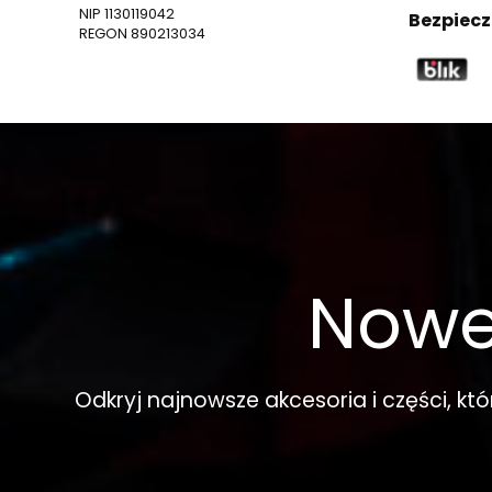
NIP 1130119042
Bezpiecz
REGON 890213034
Nowe
Odkryj najnowsze akcesoria i części, kt