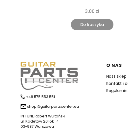
3,00 zł
Do koszyka
Linki 
O NAS
Nasz sklep
Kontakt i 
Regulamin
+48 575 553 551
shop@guitarpartscenter.eu
IN TUNE Robert Wultański
ul. Kadetów 20 lok. 14
03-987 Warszawa