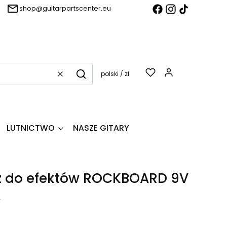
shop@guitarpartscenter.eu
Produkty w k
polski / zł
Wyczyść
Szukaj
LUTNICTWO
NASZE GITARY
z do efektów ROCKBOARD 9V
A