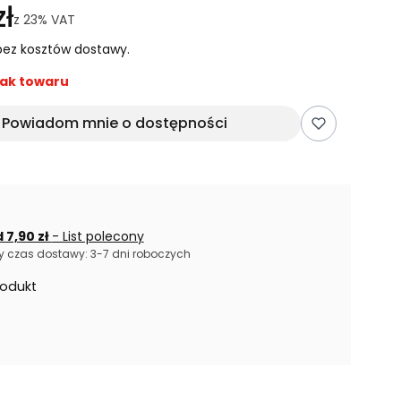
ł
z
23%
VAT
ez kosztów dostawy.
ak towaru
Powiadom mnie o dostępności
 7,90 zł
- List polecony
 czas dostawy: 3-7 dni roboczych
rodukt