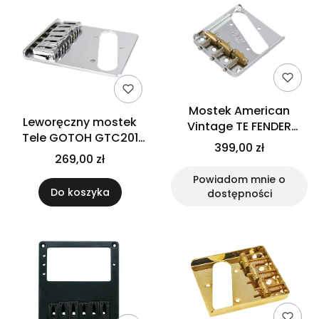
Mostek American
Leworęczny mostek
Vintage TE FENDER
Tele GOTOH GTC201
0990806100 (CR)
399,00 zł
(CR)
269,00 zł
Powiadom mnie o
Do koszyka
dostępności