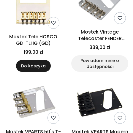
Mostek Vintage
Mostek Tele HOSCO
Telecaster FENDER
GB-TLHG (GD)
0990810000
339,00 zł
199,00 zł
Powiadom mnie o
Do koszyka
dostępności
Mostek VPARTS 50's T-
Mostek VPARTS Modern