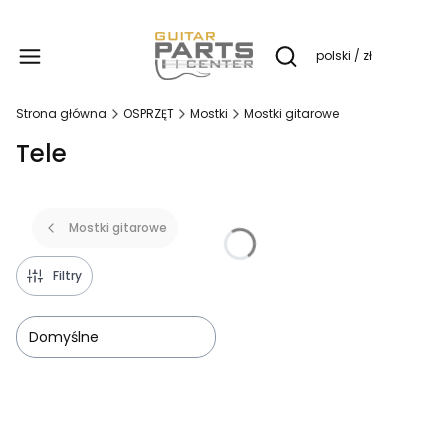
Produ
polski / zł
Otwórz wyszukiwarkę
Strona główna
OSPRZĘT
Mostki
Mostki gitarowe
Tele
Mostki gitarowe
Filtry
Domyślne
Lista produktów