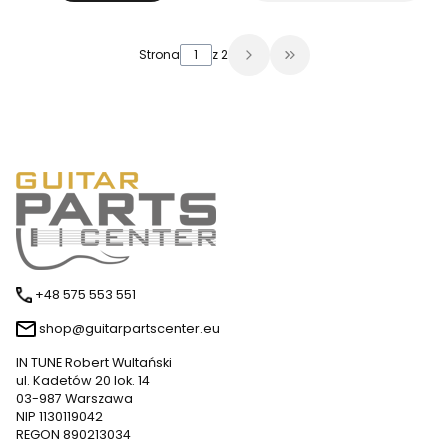
Strona
z 2
Przejdź do ostatniej 
+48 575 553 551
shop@guitarpartscenter.eu
IN TUNE Robert Wultański
ul. Kadetów 20 lok. 14
03-987 Warszawa
NIP 1130119042
REGON 890213034