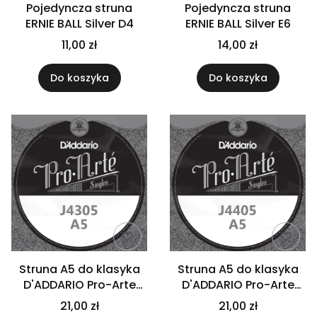
Pojedyncza struna
Pojedyncza struna
ERNIE BALL Silver D4
ERNIE BALL Silver E6
11,00 zł
14,00 zł
Do koszyka
Do koszyka
Struna A5 do klasyka
Struna A5 do klasyka
D'ADDARIO Pro-Arte
D'ADDARIO Pro-Arte
J4305
J4405
21,00 zł
21,00 zł