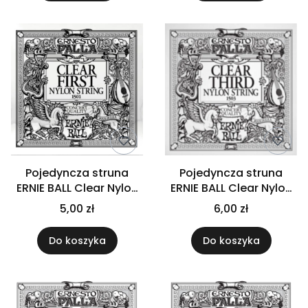
Pojedyncza struna
Pojedyncza struna
ERNIE BALL Clear Nylon
ERNIE BALL Clear Nylon
E1
G3
5,00 zł
6,00 zł
Do koszyka
Do koszyka