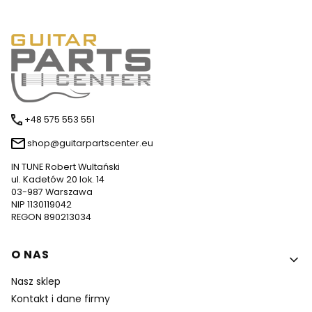
+48 575 553 551
shop@guitarpartscenter.eu
IN TUNE Robert Wultański
ul. Kadetów 20 lok. 14
03-987 Warszawa
NIP 1130119042
REGON 890213034
Linki w stopce
O NAS
Nasz sklep
Kontakt i dane firmy