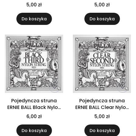
B2
E1
5,00 zł
5,00 zł
Do koszyka
Do koszyka
Pojedyncza struna
Pojedyncza struna
ERNIE BALL Black Nylon
ERNIE BALL Clear Nylon
G3
B2
6,00 zł
5,00 zł
Do koszyka
Do koszyka