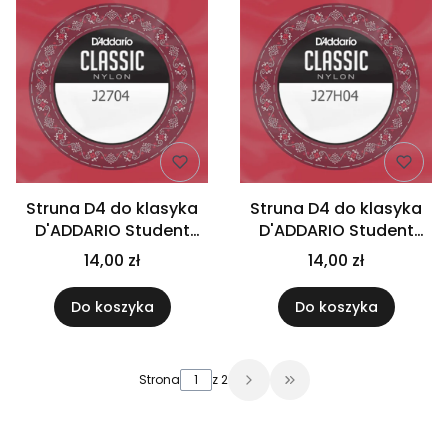
Struna D4 do klasyka
Struna D4 do klasyka
D'ADDARIO Student
D'ADDARIO Student
J2704
J27H04
14,00 zł
14,00 zł
Do koszyka
Do koszyka
Strona
z 2
Przejdź do ostatniej 