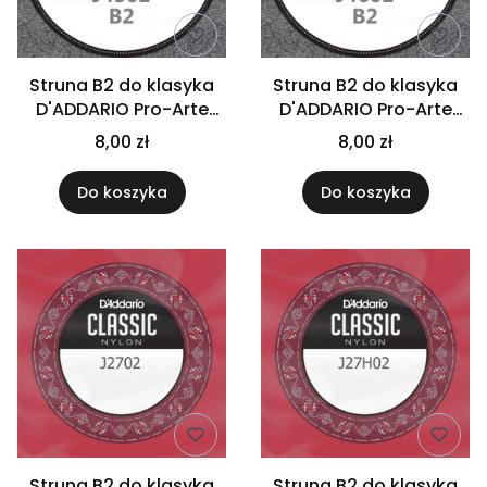
Struna B2 do klasyka
Struna B2 do klasyka
D'ADDARIO Pro-Arte
D'ADDARIO Pro-Arte
J4502
J4602
8,00 zł
8,00 zł
Do koszyka
Do koszyka
Struna B2 do klasyka
Struna B2 do klasyka