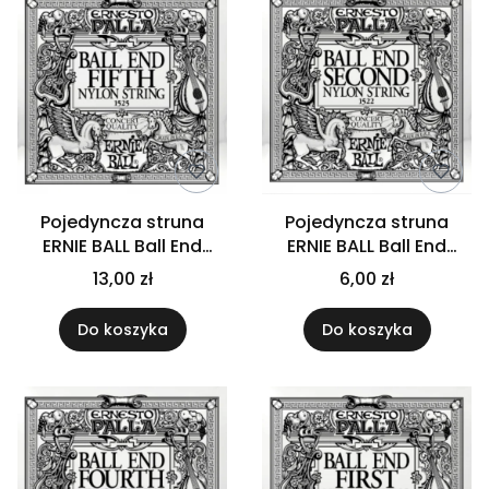
Pojedyncza struna
Pojedyncza struna
ERNIE BALL Ball End
ERNIE BALL Ball End
Black A5
Black B2
13,00 zł
6,00 zł
Do koszyka
Do koszyka