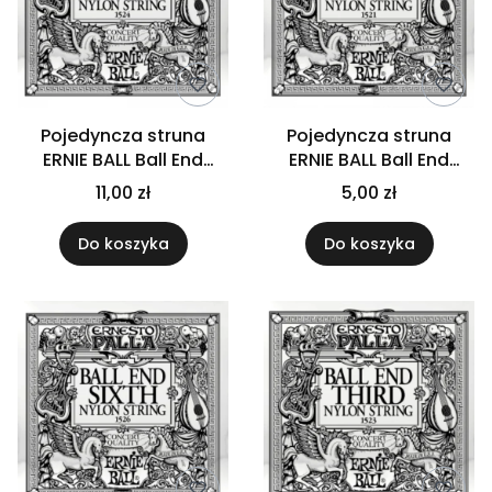
Pojedyncza struna
Pojedyncza struna
ERNIE BALL Ball End
ERNIE BALL Ball End
Black D4
Black E1
11,00 zł
5,00 zł
Do koszyka
Do koszyka