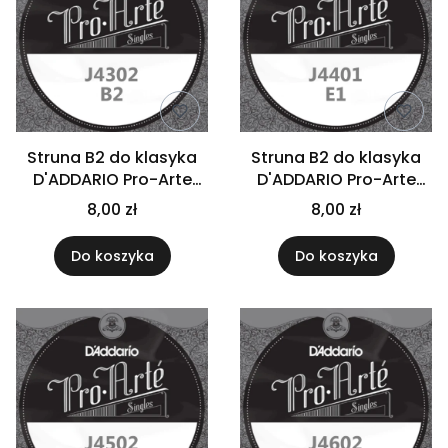
Struna B2 do klasyka
Struna B2 do klasyka
D'ADDARIO Pro-Arte
D'ADDARIO Pro-Arte
J4302
J4402
8,00 zł
8,00 zł
Do koszyka
Do koszyka