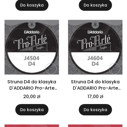
Do koszyka
Do koszyka
Struna D4 do klasyka
Struna D4 do klasyka
D'ADDARIO Pro-Arte
D'ADDARIO Pro-Arte
J4504
J4604
20,00 zł
17,00 zł
Do koszyka
Do koszyka