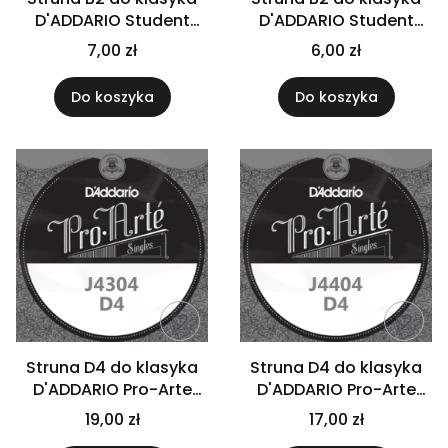
D'ADDARIO Student
D'ADDARIO Student
J2702
J27H02
7,00 zł
6,00 zł
Do koszyka
Do koszyka
Struna D4 do klasyka
Struna D4 do klasyka
D'ADDARIO Pro-Arte
D'ADDARIO Pro-Arte
J4304
J4404
19,00 zł
17,00 zł