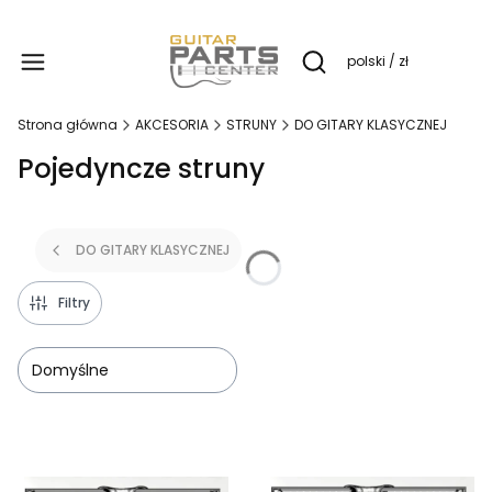
Produ
polski / zł
Otwórz wyszukiwarkę
Strona główna
AKCESORIA
STRUNY
DO GITARY KLASYCZNEJ
Pojedyncze struny
DO GITARY KLASYCZNEJ
Filtry
Domyślne
Lista produktów