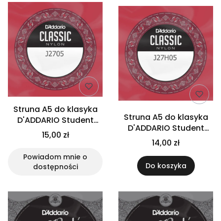
Struna A5 do klasyka
Struna A5 do klasyka
D'ADDARIO Student
D'ADDARIO Student
J2705
15,00 zł
J27H05
14,00 zł
Powiadom mnie o
Do koszyka
dostępności