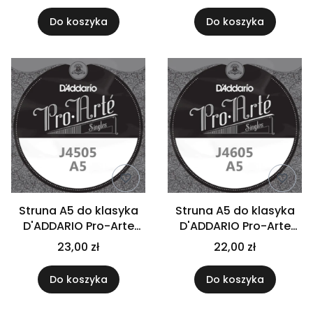
Do koszyka
Do koszyka
Struna A5 do klasyka
Struna A5 do klasyka
D'ADDARIO Pro-Arte
D'ADDARIO Pro-Arte
J4505
J4605
23,00 zł
22,00 zł
Do koszyka
Do koszyka