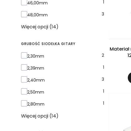
1
46,00mm
3
48,00mm
Więcej opcji (14)
GRUBOŚĆ SIODEŁKA GITARY
Materiał
1
Grubość siodełka gitary
2
2,30mm
1
2,39mm
3
2,40mm
1
2,50mm
1
2,80mm
Więcej opcji (14)