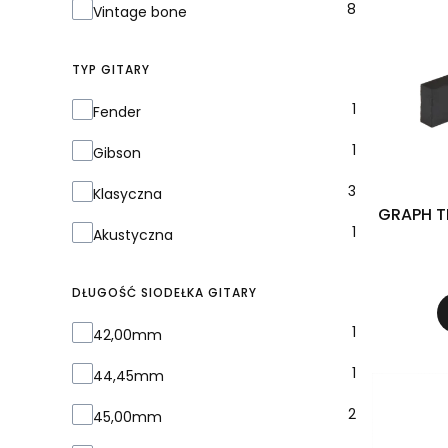
8
Vintage bone
TYP GITARY
Typ gitary
1
Fender
1
Gibson
3
Klasyczna
GRAPH T
1
Akustyczna
DŁUGOŚĆ SIODEŁKA GITARY
Długość siodełka gitary
1
42,00mm
1
44,45mm
2
45,00mm