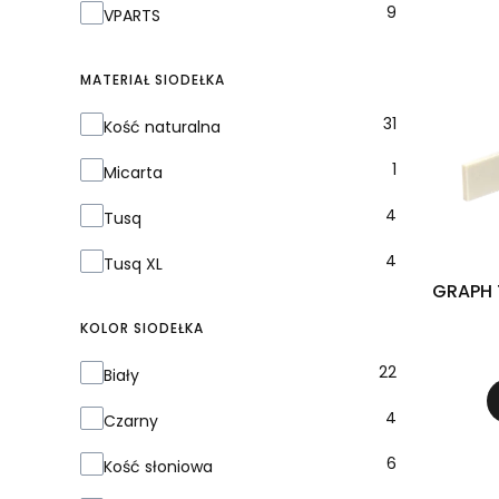
9
VPARTS
MATERIAŁ SIODEŁKA
Materiał siodełka
31
Kość naturalna
1
Micarta
4
Tusq
4
Tusq XL
GRAPH 
KOLOR SIODEŁKA
Kolor siodełka
22
Biały
4
Czarny
6
Kość słoniowa