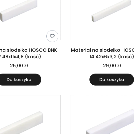
 na siodełko HOSCO BNK-
Materiał na siodełko HO
2 48x11x4,8 (kość)
14 42x6x3,2 (kość
25,00 zł
29,00 zł
Do koszyka
Do koszyka