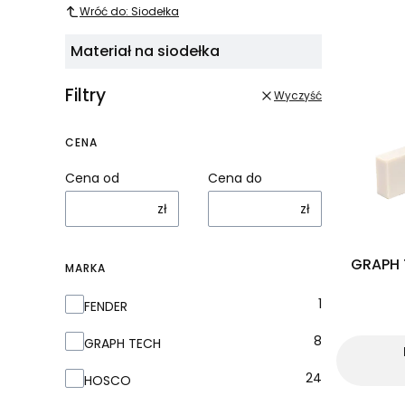
Wróć do: Siodełka
Lista 
Materiał na siodełka
Filtry
Wyczyść
CENA
Cena od
Cena do
zł
zł
GRAPH 
MARKA
Marka
1
FENDER
8
GRAPH TECH
24
HOSCO