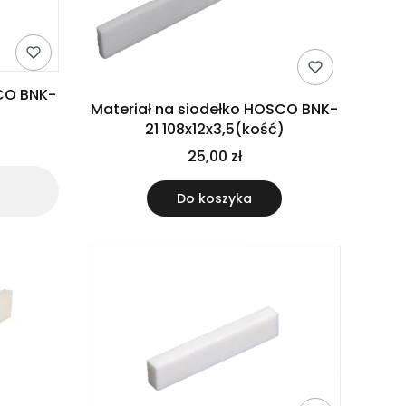
SCO BNK-
Materiał na siodełko HOSCO BNK-
)
21 108x12x3,5(kość)
25,00 zł
Do koszyka