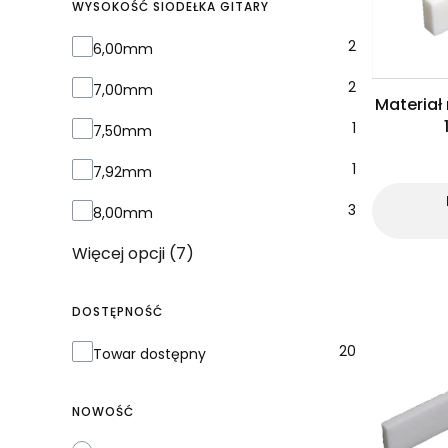
WYSOKOŚĆ SIODEŁKA GITARY
Wysokość siodełka gitary
2
6,00mm
2
7,00mm
Materiał
1
7,50mm
1
7,92mm
3
8,00mm
Więcej opcji (7)
DOSTĘPNOŚĆ
Dostępność
20
Towar dostępny
NOWOŚĆ