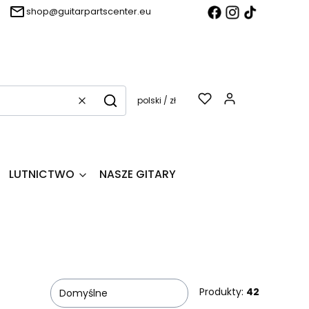
shop@guitarpartscenter.eu
Produkty w k
polski / zł
Wyczyść
Szukaj
LUTNICTWO
NASZE GITARY
Produkty:
42
Domyślne