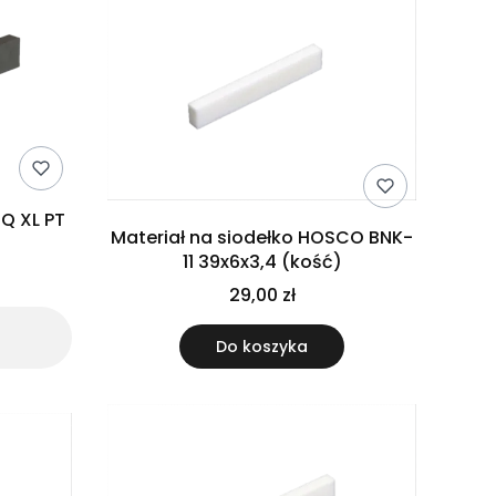
Q XL PT
Materiał na siodełko HOSCO BNK-
11 39x6x3,4 (kość)
29,00 zł
Do koszyka