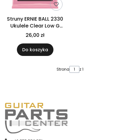
Struny ERNIE BALL 2330
Ukulele Clear Low G
(kulka)
26,00 zł
Do koszyka
Strona
z 1