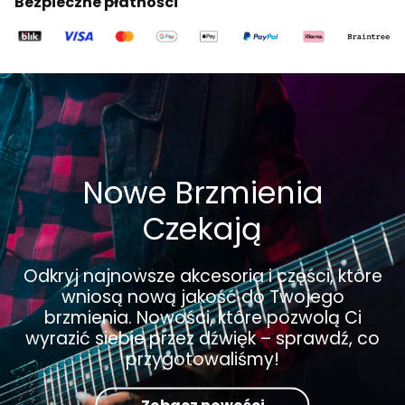
Bezpieczne płatności
Nowe Brzmienia
Czekają
Odkryj najnowsze akcesoria i części, które
wniosą nową jakość do Twojego
brzmienia. Nowości, które pozwolą Ci
wyrazić siebie przez dźwięk – sprawdź, co
przygotowaliśmy!