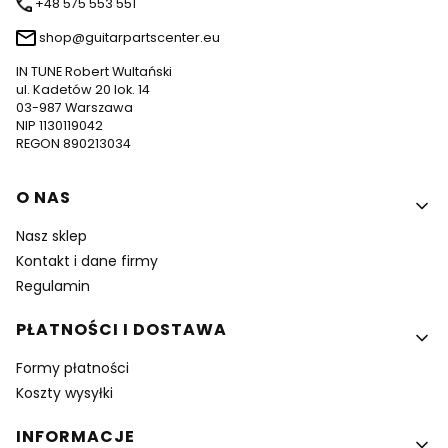
+48 575 553 551
shop@guitarpartscenter.eu
IN TUNE Robert Wultański
ul. Kadetów 20 lok. 14
03-987 Warszawa
NIP 1130119042
REGON 890213034
Linki w stopce
O NAS
Nasz sklep
Kontakt i dane firmy
Regulamin
PŁATNOŚCI I DOSTAWA
Formy płatności
Koszty wysyłki
INFORMACJE