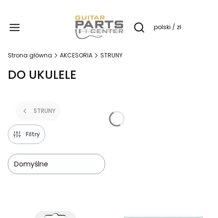
Produ
polski / zł
Otwórz wyszukiwarkę
Strona główna
AKCESORIA
STRUNY
DO UKULELE
STRUNY
Filtry
Domyślne
Lista produktów