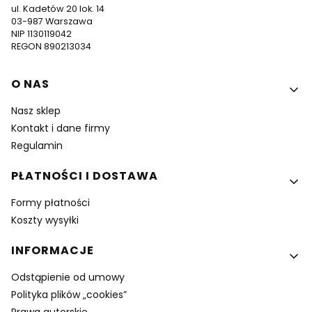
ul. Kadetów 20 lok. 14
03-987 Warszawa
NIP 1130119042
REGON 890213034
Linki w stopce
O NAS
Nasz sklep
Kontakt i dane firmy
Regulamin
PŁATNOŚCI I DOSTAWA
Formy płatności
Koszty wysyłki
INFORMACJE
Odstąpienie od umowy
Polityka plików „cookies”