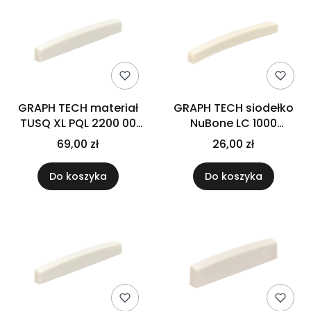
GRAPH TECH materiał
GRAPH TECH siodełko
TUSQ XL PQL 2200 00
NuBone LC 1000
Strat/Tele
Strat/Tele
69,00 zł
26,00 zł
Do koszyka
Do koszyka