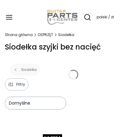
Produ
polski / zł
Otwórz wyszukiwarkę
Strona główna
OSPRZĘT
Siodełka
Siodełka szyjki bez nacięć
Siodełka
Filtry
Domyślne
Lista produktów