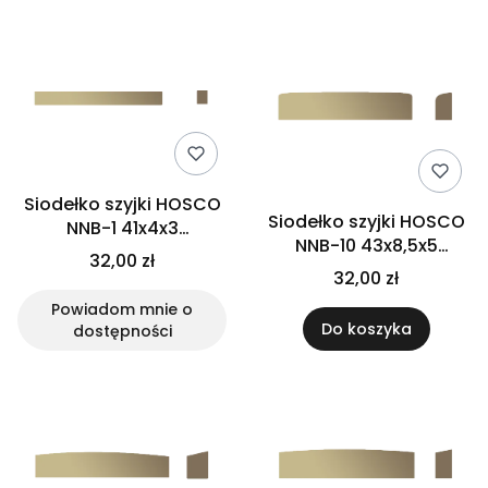
Siodełko szyjki HOSCO
Siodełko szyjki HOSCO
NNB-1 41x4x3
NNB-10 43x8,5x5
(mosiądz)
32,00 zł
(mosiądz)
32,00 zł
Powiadom mnie o
Do koszyka
dostępności