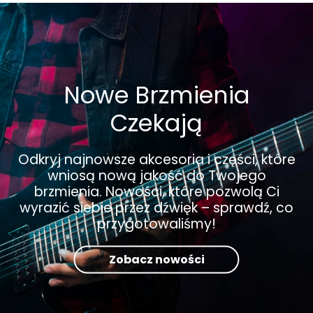
Nowe Brzmienia
Czekają
Odkryj najnowsze akcesoria i części, które
wniosą nową jakość do Twojego
brzmienia. Nowości, które pozwolą Ci
wyrazić siebie przez dźwięk – sprawdź, co
przygotowaliśmy!
Zobacz nowości