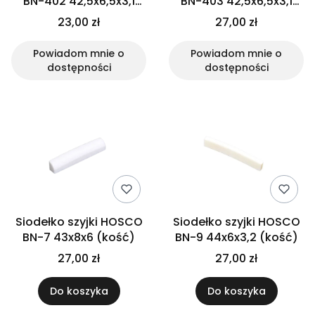
BN-402 42,5x6,5x3,1
BN-403 42,5x6,5x3,1
(kość)
(kość)
23,00 zł
27,00 zł
Powiadom mnie o
Powiadom mnie o
dostępności
dostępności
Siodełko szyjki HOSCO
Siodełko szyjki HOSCO
BN-7 43x8x6 (kość)
BN-9 44x6x3,2 (kość)
27,00 zł
27,00 zł
Do koszyka
Do koszyka