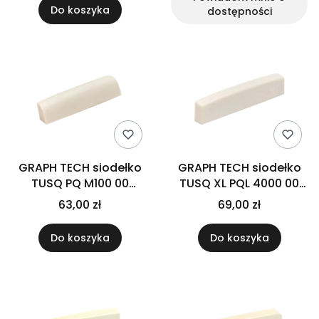
Do koszyka
dostępności
GRAPH TECH siodełko
GRAPH TECH siodełko
TUSQ PQ M100 00
TUSQ XL PQL 4000 00
Martin
Jumbo XL
63,00 zł
69,00 zł
Do koszyka
Do koszyka