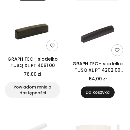
GRAPH TECH siodełko
GRAPH TECH siodełko
TUSQ XL PT 4061 00
TUSQ XL PT 4202 00
76,00 zł
(3/16")
64,00 zł
Powiadom mnie o
Do koszyka
dostępności