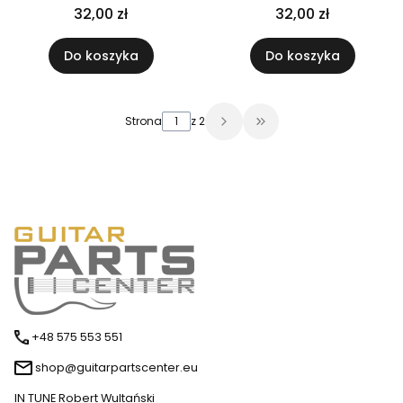
(mosiądz)
(mosiądz)
32,00 zł
32,00 zł
Do koszyka
Do koszyka
Strona
z 2
Przejdź do ostatniej 
+48 575 553 551
shop@guitarpartscenter.eu
IN TUNE Robert Wultański