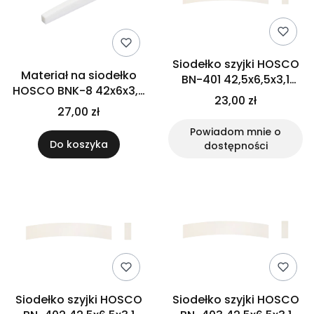
Siodełko szyjki HOSCO
Materiał na siodełko
BN-401 42,5x6,5x3,1
HOSCO BNK-8 42x6x3,2
(kość)
23,00 zł
(kość)
27,00 zł
Powiadom mnie o
Do koszyka
dostępności
Siodełko szyjki HOSCO
Siodełko szyjki HOSCO