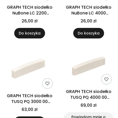
GRAPH TECH siodełko
GRAPH TECH siodełko
NuBone LC 2200
NuBone LC 4000
Strat/Tele
Jumbo XL
26,00 zł
26,00 zł
Do koszyka
Do koszyka
GRAPH TECH siodełko
GRAPH TECH siodełko
TUSQ PQ 4000 00
TUSQ PQ 3000 00
Jumbo XL
69,00 zł
(3/16")
63,00 zł
Powiadom mnie o