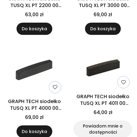
TUSQ XL PT 2200 00
TUSQ XL PT 3000 00
Strat/Tele
(3/16")
63,00 zł
69,00 zł
Do koszyka
Do koszyka
GRAPH TECH siodełko
GRAPH TECH siodełko
TUSQ XL PT 4011 00
TUSQ XL PT 4000 00
Gibson
64,00 zł
Jumbo XL
69,00 zł
Powiadom mnie o
Do koszyka
dostępności