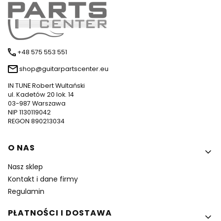
+48 575 553 551
shop@guitarpartscenter.eu
IN TUNE Robert Wultański
ul. Kadetów 20 lok. 14
03-987 Warszawa
NIP 1130119042
REGON 890213034
Linki w stopce
O NAS
Nasz sklep
Kontakt i dane firmy
Regulamin
PŁATNOŚCI I DOSTAWA