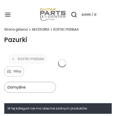
Produ
polski / zł
Otwórz wyszukiwarkę
Strona główna
AKCESORIA
KOSTKI I PUDEŁKA
Pazurki
KOSTKI I PUDEŁKA
Filtry
Domyślne
Lista produktów
W tej kategorii nie ma obecnie żadnych produktów