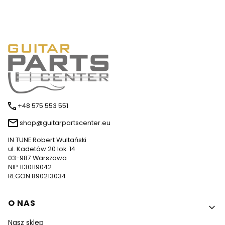
+48 575 553 551
shop@guitarpartscenter.eu
IN TUNE Robert Wultański
ul. Kadetów 20 lok. 14
03-987 Warszawa
NIP 1130119042
REGON 890213034
Linki w stopce
O NAS
Nasz sklep