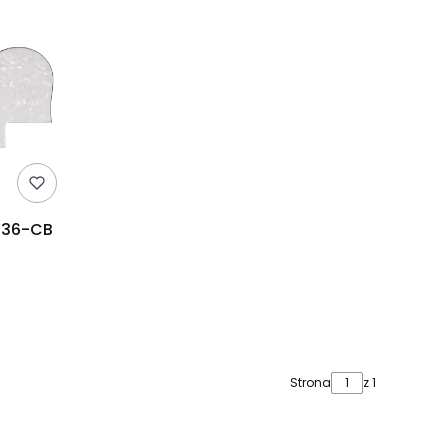
/36-CB
Strona
z 1