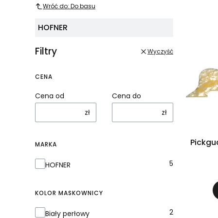
Wróć do: Do basu
Lista 
HOFNER
Filtry
Wyczyść
CENA
Cena od
Cena do
zł
zł
Pickgu
MARKA
Marka
5
HOFNER
KOLOR MASKOWNICY
Kolor maskownicy
2
Biały perłowy