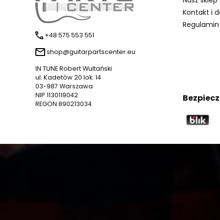
Kontakt i 
Regulamin
+48 575 553 551
shop@guitarpartscenter.eu
IN TUNE Robert Wultański
ul. Kadetów 20 lok. 14
03-987 Warszawa
NIP 1130119042
Bezpiecz
REGON 890213034