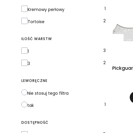
1
Kremowy perłowy
2
Tortoise
ILOŚĆ WARSTW
Ilość warstw
3
1
2
3
Pickgua
LEWORĘCZNE
Nie stosuj tego filtra
1
tak
DOSTĘPNOŚĆ