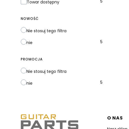
Dostępność
5
Towar dostępny
NOWOŚĆ
Nie stosuj tego filtra
5
nie
PROMOCJA
Nie stosuj tego filtra
5
nie
Linki 
O NAS
Nasz sklep