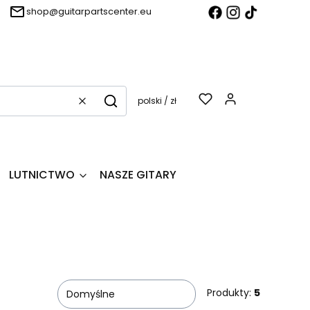
shop@guitarpartscenter.eu
Produkty w k
polski / zł
Wyczyść
Szukaj
LUTNICTWO
NASZE GITARY
Produkty:
5
Domyślne