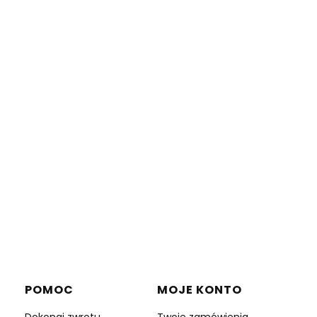
POMOC
MOJE KONTO
Dokonaj zwrotu
Twoje zamówienia