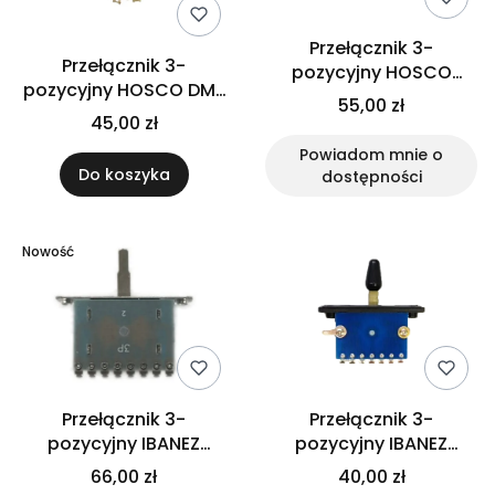
Przełącznik 3-
Przełącznik 3-
pozycyjny HOSCO
pozycyjny HOSCO DM-
VLX54 (Japan)
55,00 zł
30GS (Japan)
45,00 zł
Powiadom mnie o
Do koszyka
dostępności
Nowość
Przełącznik 3-
Przełącznik 3-
pozycyjny IBANEZ
pozycyjny IBANEZ
3PS00A0003
3SW2YA0001
66,00 zł
40,00 zł