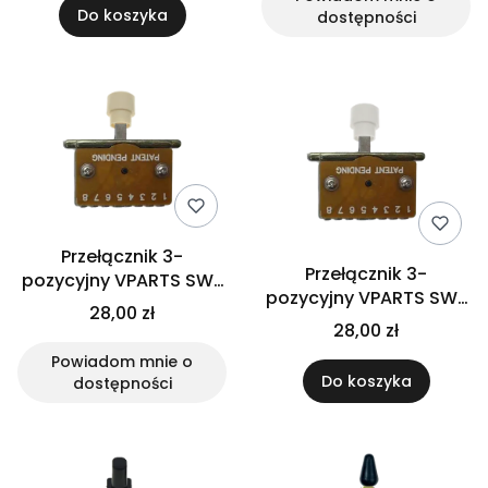
Do koszyka
dostępności
Przełącznik 3-
Przełącznik 3-
pozycyjny VPARTS SW-
pozycyjny VPARTS SW-
113T (IV)
28,00 zł
113T (WH)
28,00 zł
Powiadom mnie o
Do koszyka
dostępności