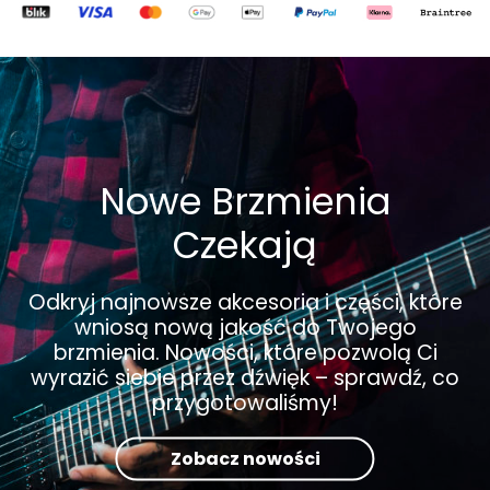
Nowe Brzmienia
Czekają
Odkryj najnowsze akcesoria i części, które
wniosą nową jakość do Twojego
brzmienia. Nowości, które pozwolą Ci
wyrazić siebie przez dźwięk – sprawdź, co
przygotowaliśmy!
Zobacz nowości