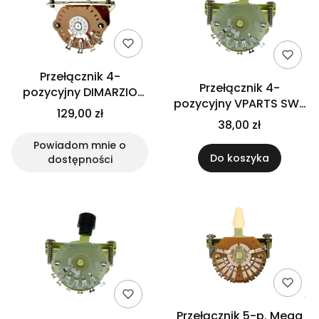
Przełącznik 4-
Przełącznik 4-
pozycyjny DIMARZIO
pozycyjny VPARTS SW-
EP1113
129,00 zł
224 (BK)
38,00 zł
Powiadom mnie o
Do koszyka
dostępności
Przełącznik 5-p. Mega