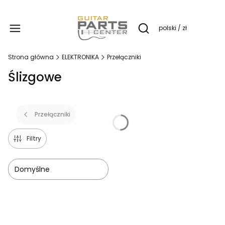
Produ
polski / zł
Otwórz wyszukiwarkę
Strona główna
ELEKTRONIKA
Przełączniki
Ślizgowe
Przełączniki
Filtry
Domyślne
Lista produktów