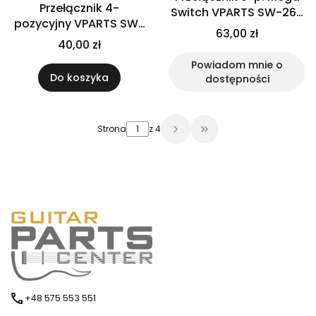
Przełącznik 4-
Switch VPARTS SW-260
pozycyjny VPARTS SW-
(IV)
63,00 zł
224T (BK)
40,00 zł
Powiadom mnie o
Do koszyka
dostępności
Strona
z 4
Przejdź do ostatniej 
+48 575 553 551