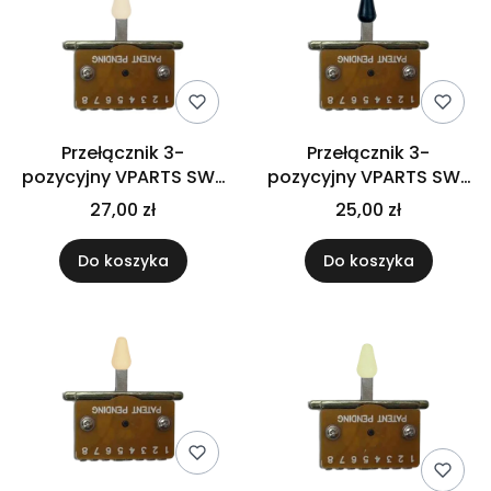
Przełącznik 3-
Przełącznik 3-
pozycyjny VPARTS SW-
pozycyjny VPARTS SW-
113 (ADWH)
113 (BK)
27,00 zł
25,00 zł
Do koszyka
Do koszyka