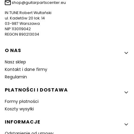
shop@guitarpartscenter.eu
IN TUNE Robert Wultański
ul. Kadetów 20 lok. 14
03-987 Warszawa
NIP 1130119042
REGON 890213034
Linki w stopce
O NAS
Nasz sklep
Kontakt i dane firmy
Regulamin
PŁATNOŚCI I DOSTAWA
Formy płatności
Koszty wysyłki
INFORMACJE
Odstąpienie od umowy