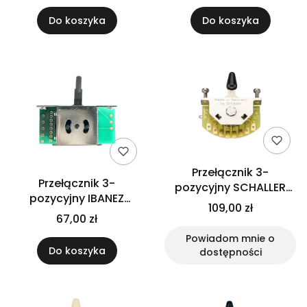
Do koszyka
Do koszyka
Przełącznik 3-
Przełącznik 3-
pozycyjny SCHALLER
pozycyjny IBANEZ
Megaswitch S+T
109,00 zł
3SWLHH3
67,00 zł
Powiadom mnie o
Do koszyka
dostępności