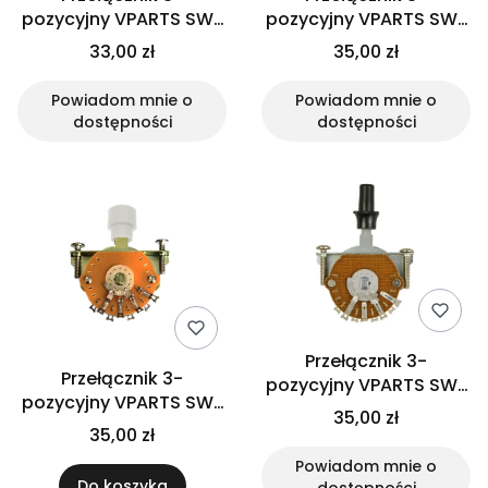
pozycyjny VPARTS SW-
pozycyjny VPARTS SW-
203T (BK)
203T (PCH)
33,00 zł
35,00 zł
Powiadom mnie o
Powiadom mnie o
dostępności
dostępności
Przełącznik 3-
Przełącznik 3-
pozycyjny VPARTS SW-
pozycyjny VPARTS SW-
203TH (BK)
35,00 zł
203T (WH)
35,00 zł
Powiadom mnie o
Do koszyka