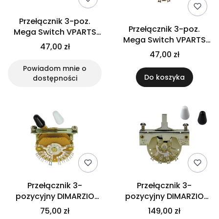
Przełącznik 3-poz.
Przełącznik 3-poz.
Mega Switch VPARTS
Mega Switch VPARTS
SW-230 (IV)
47,00 zł
SW-230T (BK)
47,00 zł
Powiadom mnie o
Do koszyka
dostępności
Przełącznik 3-
Przełącznik 3-
pozycyjny DIMARZIO
pozycyjny DIMARZIO
EP1105
EP1115
75,00 zł
149,00 zł