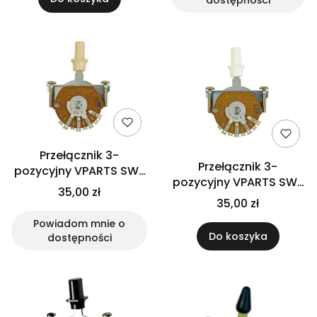
dostępności
Przełącznik 3-
Przełącznik 3-
pozycyjny VPARTS SW-
pozycyjny VPARTS SW-
203TH (IV)
35,00 zł
203TH (WH)
35,00 zł
Powiadom mnie o
Do koszyka
dostępności