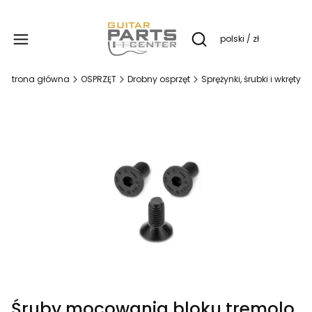
Produ
polski / zł
Otwórz wyszukiwarkę
Strona główna
OSPRZĘT
Drobny osprzęt
Sprężynki, śrubki i wkręty
Śruby mocowania bloku tremolo