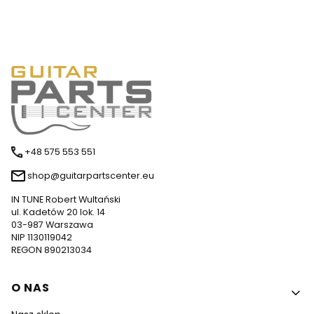
+48 575 553 551
shop@guitarpartscenter.eu
IN TUNE Robert Wultański
ul. Kadetów 20 lok. 14
03-987 Warszawa
NIP 1130119042
REGON 890213034
Linki w stopce
O NAS