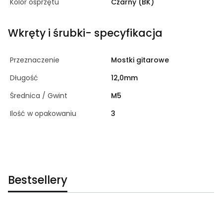
Kolor osprzętu
Czarny (BK)
Wkręty i śrubki- specyfikacja
Przeznaczenie
Mostki gitarowe
Długość
12,0mm
Średnica / Gwint
M5
Ilość w opakowaniu
3
Bestsellery