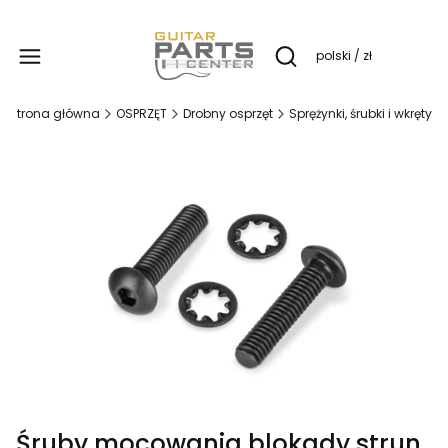
Produ
polski / zł
Otwórz wyszukiwarkę
Strona główna
OSPRZĘT
Drobny osprzęt
Sprężynki, śrubki i wkręty
Śruby mocowania blokady strun