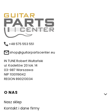
+48 575 553 551
shop@guitarpartscenter.eu
IN TUNE Robert Wultański
ul. Kadetów 20 lok. 14
03-987 Warszawa
NIP 1130119042
REGON 890213034
Linki w stopce
O NAS
Nasz sklep
Kontakt i dane firmy