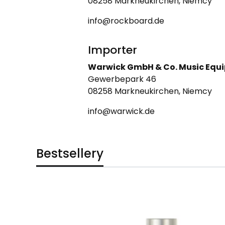
08258 Markneukirchen, Niemcy
info@rockboard.de
Importer
Warwick GmbH & Co. Music Equ
Gewerbepark 46
08258 Markneukirchen, Niemcy
info@warwick.de
Bestsellery