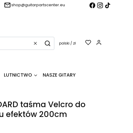
shop@guitarpartscenter.eu
Produkty w k
polski / zł
Wyczyść
Szukaj
LUTNICTWO
NASZE GITARY
ARD taśma Velcro do
u efektów 200cm