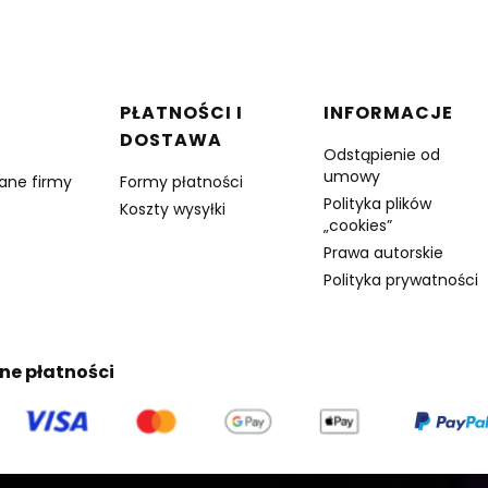
w stopce
PŁATNOŚCI I
INFORMACJE
DOSTAWA
Odstąpienie od
umowy
dane firmy
Formy płatności
Polityka plików
Koszty wysyłki
„cookies”
Prawa autorskie
Polityka prywatności
ne płatności