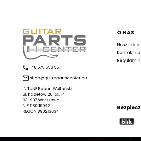
Linki 
O NAS
Nasz sklep
Kontakt i 
Regulamin
+48 575 553 551
shop@guitarpartscenter.eu
IN TUNE Robert Wultański
ul. Kadetów 20 lok. 14
03-987 Warszawa
NIP 1130119042
Bezpiecz
REGON 890213034