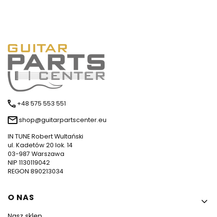
+48 575 553 551
shop@guitarpartscenter.eu
IN TUNE Robert Wultański
ul. Kadetów 20 lok. 14
03-987 Warszawa
NIP 1130119042
REGON 890213034
Linki w stopce
O NAS
Nasz sklep