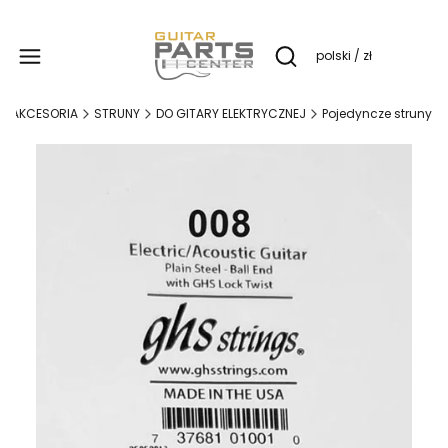
Produ
polski / zł
Otwórz wyszukiwarkę
AKCESORIA
STRUNY
DO GITARY ELEKTRYCZNEJ
Pojedyncze struny