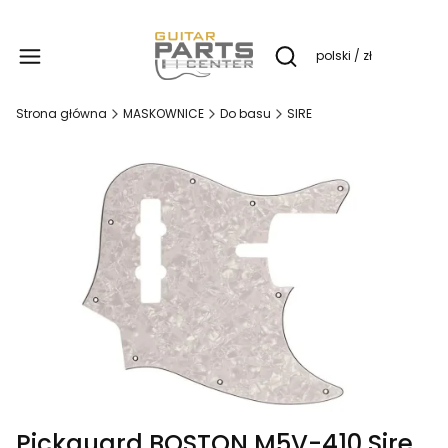
Produ
polski / zł
Otwórz wyszukiwarkę
Strona główna
MASKOWNICE
Do basu
SIRE
Pickguard BOSTON M5V-410 Sire