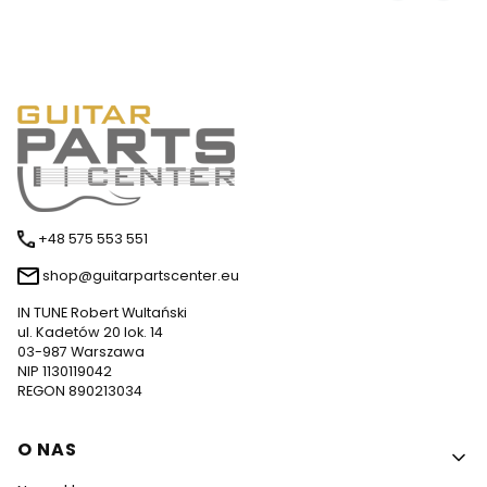
+48 575 553 551
shop@guitarpartscenter.eu
IN TUNE Robert Wultański
ul. Kadetów 20 lok. 14
03-987 Warszawa
NIP 1130119042
REGON 890213034
Linki w stopce
O NAS