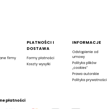
w stopce
PŁATNOŚCI I
INFORMACJE
DOSTAWA
Odstąpienie od
umowy
dane firmy
Formy płatności
Polityka plików
Koszty wysyłki
„cookies”
Prawa autorskie
Polityka prywatności
ne płatności