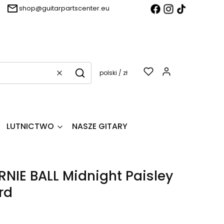
shop@guitarpartscenter.eu
Produkty w k
polski / zł
Wyczyść
Szukaj
LUTNICTWO
NASZE GITARY
RNIE BALL Midnight Paisley
rd