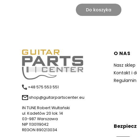
Do koszyka
Linki 
O NAS
Nasz sklep
Kontakt i 
Regulamin
+48 575 553 551
shop@guitarpartscenter.eu
IN TUNE Robert Wultański
ul. Kadetów 20 lok. 14
03-987 Warszawa
NIP 1130119042
Bezpiecz
REGON 890213034