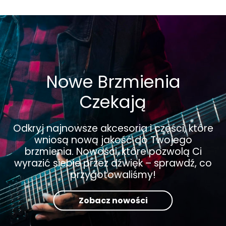
Nowe Brzmienia
Czekają
Odkryj najnowsze akcesoria i części, które
wniosą nową jakość do Twojego
brzmienia. Nowości, które pozwolą Ci
wyrazić siebie przez dźwięk – sprawdź, co
przygotowaliśmy!
Zobacz nowości