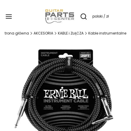
Produ
polski / zł
Otwórz wyszukiwarkę
Strona główna
AKCESORIA
KABLE i ZŁĄCZA
Kable instrumentalne