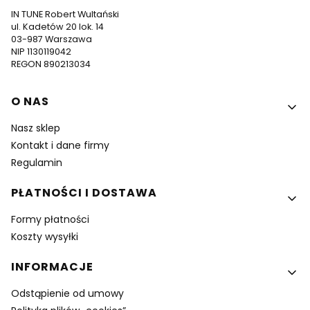
IN TUNE Robert Wultański
ul. Kadetów 20 lok. 14
03-987 Warszawa
NIP 1130119042
REGON 890213034
Linki w stopce
O NAS
Nasz sklep
Kontakt i dane firmy
Regulamin
PŁATNOŚCI I DOSTAWA
Formy płatności
Koszty wysyłki
INFORMACJE
Odstąpienie od umowy