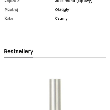
Złącze 2
Jack mono (kątowy)
Przekrój
Okrągły
Kolor
Czarny
Bestsellery