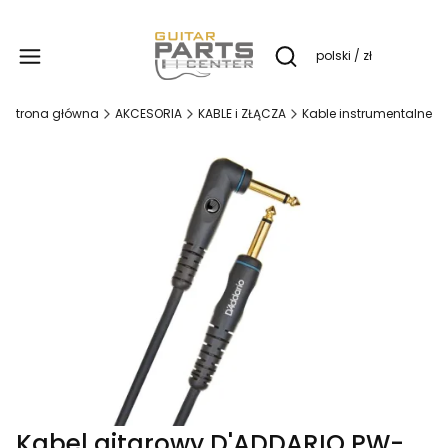
Produ
polski / zł
Otwórz wyszukiwarkę
Strona główna
AKCESORIA
KABLE i ZŁĄCZA
Kable instrumentalne
Kabel gitarowy D'ADDARIO PW-