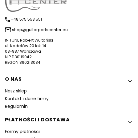
+48 575 553 551
shop@guitarpartscenter.eu
IN TUNE Robert Wultański
ul. Kadetów 20 lok. 14
03-987 Warszawa
NIP 1130119042
REGON 890213034
Linki w stopce
O NAS
Nasz sklep
Kontakt i dane firmy
Regulamin
PŁATNOŚCI I DOSTAWA
Formy płatności