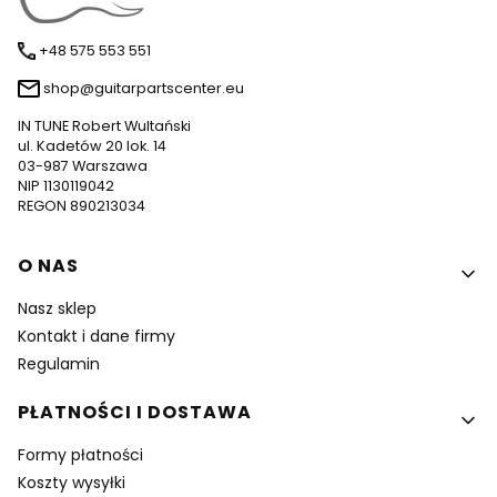
+48 575 553 551
shop@guitarpartscenter.eu
IN TUNE Robert Wultański
ul. Kadetów 20 lok. 14
03-987 Warszawa
NIP 1130119042
REGON 890213034
Linki w stopce
O NAS
Nasz sklep
Kontakt i dane firmy
Regulamin
PŁATNOŚCI I DOSTAWA
Formy płatności
Koszty wysyłki