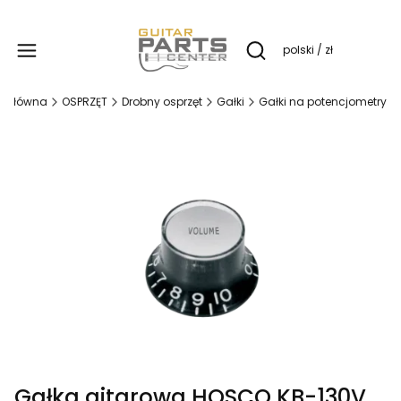
Produ
polski / zł
Otwórz wyszukiwarkę
a główna
OSPRZĘT
Drobny osprzęt
Gałki
Gałki na potencjometry
Gałka gitarowa HOSCO KB-130V