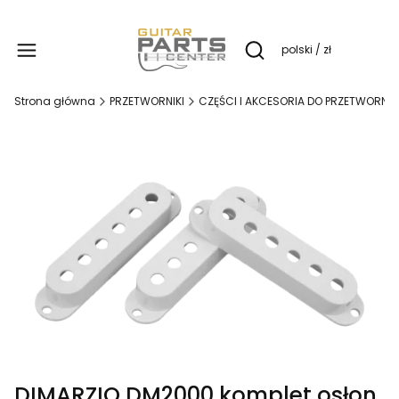
Produ
polski / zł
Otwórz wyszukiwarkę
Strona główna
PRZETWORNIKI
CZĘŚCI I AKCESORIA DO PRZETWORNI
DIMARZIO DM2000 komplet osłon