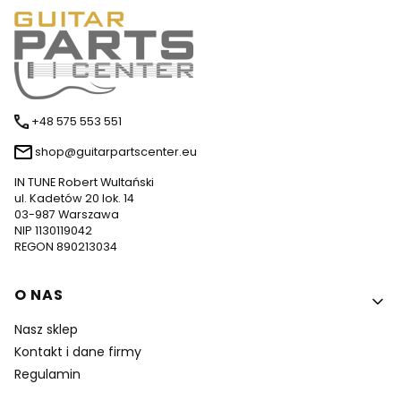
+48 575 553 551
shop@guitarpartscenter.eu
IN TUNE Robert Wultański
ul. Kadetów 20 lok. 14
03-987 Warszawa
NIP 1130119042
REGON 890213034
Linki w stopce
O NAS
Nasz sklep
Kontakt i dane firmy
Regulamin