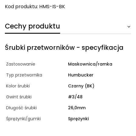
Kod produktu: HMS-IS-BK
Cechy produktu
Śrubki przetworników - specyfikacja
Zastosowanie
Maskownica/ramka
Typ przetwornika
Humbucker
Kolor śrubki
Czarny (BK)
Gwint śrubki
#3/48
Długość śrubki
26,0mm
Śprężynki/gumki
Sprężynki