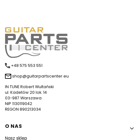
+48 575 553 551
shop@guitarpartscenter.eu
IN TUNE Robert Wultański
ul. Kadetów 20 lok. 14
03-987 Warszawa
NIP 1130119042
REGON 890213034
Linki w stopce
O NAS
Nasz sklep