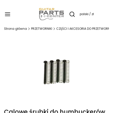
Produ
polski / zł
Otwórz wyszukiwarkę
Strona główna
PRZETWORNIKI
CZĘŚCI I AKCESORIA DO PRZETWORNI
Calowe śrubki do humbuckerów