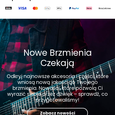
Nowe Brzmienia
Czekają
Odkryj najnowsze akcesoria i części, które
wniosą nową jakość do Twojego
brzmienia. Nowości, które pozwolą Ci
wyrazić siebie przez dźwięk – sprawdź, co
przygotowaliśmy!
Zobacz nowości