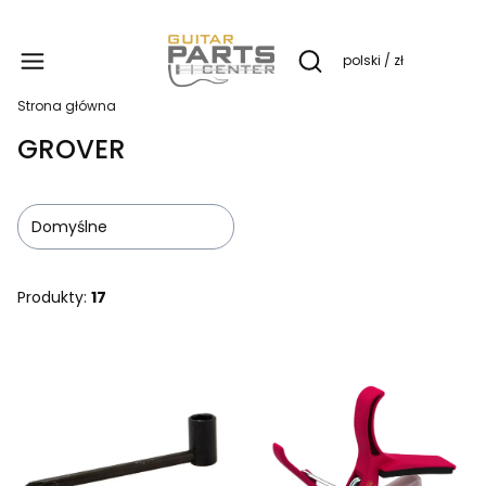
Produ
polski / zł
Otwórz wyszukiwarkę
Strona główna
GROVER
Domyślne
Produkty:
17
Lista produktów