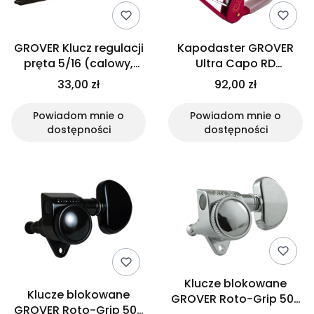
GROVER Klucz regulacji
Kapodaster GROVER
pręta 5/16 (calowy,
Ultra Capo RD
Gibson)
(akustyk/elektryk)
33,00 zł
92,00 zł
Powiadom mnie o
Powiadom mnie o
dostępności
dostępności
Klucze blokowane
Klucze blokowane
GROVER Roto-Grip 502
GROVER Roto-Grip 502