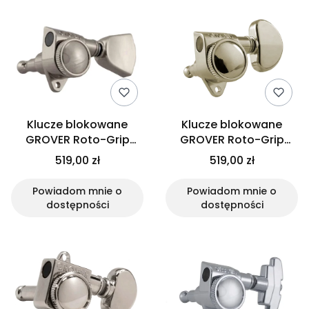
Klucze blokowane
Klucze blokowane
GROVER Roto-Grip
GROVER Roto-Grip
502K (N,3+3)
502N (N, 3+3)
519,00 zł
519,00 zł
Powiadom mnie o
Powiadom mnie o
dostępności
dostępności