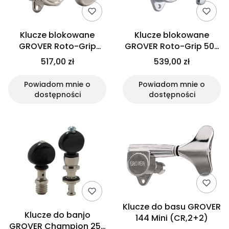
Klucze blokowane
Klucze blokowane
GROVER Roto-Grip
GROVER Roto-Grip 509
505FV (N,6L)
(CR, 3+3)
517,00 zł
539,00 zł
Powiadom mnie o
Powiadom mnie o
dostępności
dostępności
Klucze do basu GROVER
Klucze do banjo
144 Mini (CR,2+2)
GROVER Champion 25B