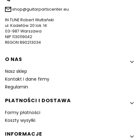
shop@guitarpartscenter.eu
IN TUNE Robert Wultański
ul. Kadetów 20 lok. 14
03-987 Warszawa
NIP 1130119042
REGON 890213034
Linki w stopce
O NAS
Nasz sklep
Kontakt i dane firmy
Regulamin
PŁATNOŚCI I DOSTAWA
Formy płatności
Koszty wysyłki
INFORMACJE