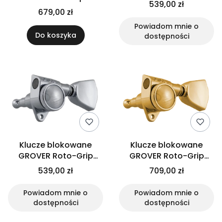
(CR,3+3)
539,00 zł
(BC,3+3)
679,00 zł
Powiadom mnie o
Do koszyka
dostępności
Klucze blokowane
Klucze blokowane
GROVER Roto-Grip
GROVER Roto-Grip
502K (CR,3+3)
502K (GD,3+3)
539,00 zł
709,00 zł
Powiadom mnie o
Powiadom mnie o
dostępności
dostępności