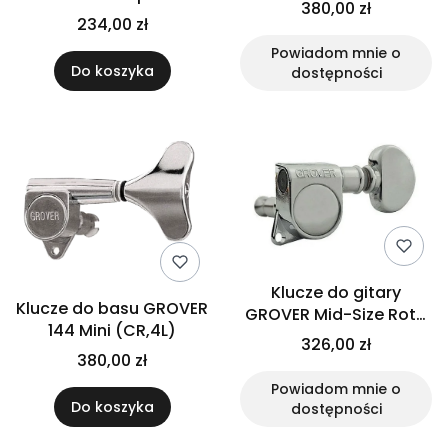
380,00 zł
5str (N)
234,00 zł
Powiadom mnie o
Do koszyka
dostępności
Klucze do gitary
Klucze do basu GROVER
GROVER Mid-Size Roto
144 Mini (CR,4L)
305 (CR,6L)
326,00 zł
380,00 zł
Powiadom mnie o
Do koszyka
dostępności