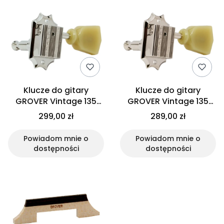
Klucze do gitary
Klucze do gitary
GROVER Vintage 135
GROVER Vintage 135
(CR,3+3)
(N,3+3)
299,00 zł
289,00 zł
Powiadom mnie o
Powiadom mnie o
dostępności
dostępności